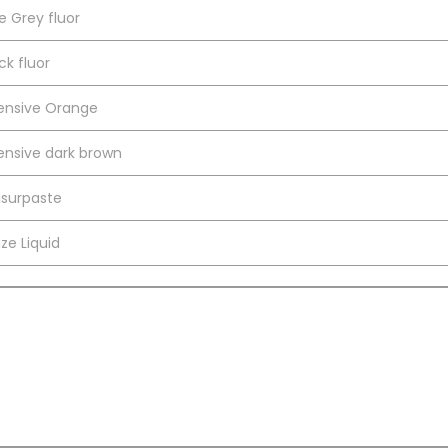
e Grey fluor
ck fluor
tensive Orange
ensive dark brown
asurpaste
ze Liquid