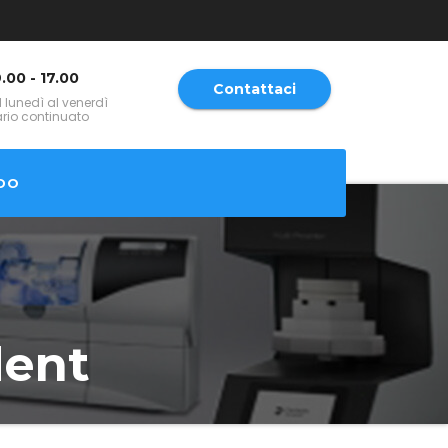
.00 - 17.00
Contattaci
l lunedì al venerdì
ario continuato
DO
dent