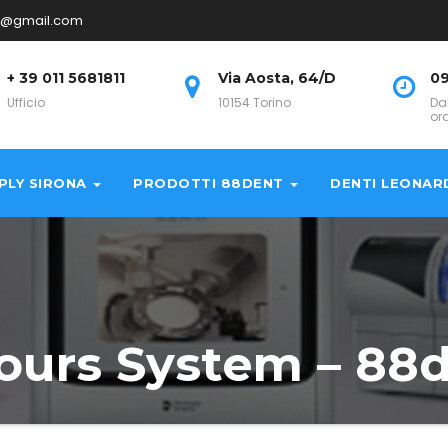
no@gmail.com
+ 39 011 5681811
Via Aosta, 64/D
09
Ufficio
10154 Torino
Da
or
PLY SIRONA
PRODOTTI 88DENT
DENTI LEONAR
ours System – 88