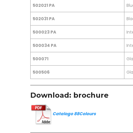
502021 PA
Blu
502031 PA
Bla
500023 PA
In
500034 PA
Int
500071
Gl
500506
Gla
Download: brochure
Catalogo 88Colours