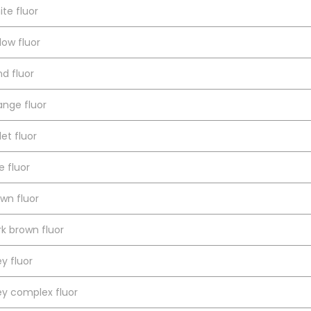
te fluor
low fluor
d fluor
ange fluor
let fluor
e fluor
wn fluor
k brown fluor
y fluor
ey complex fluor