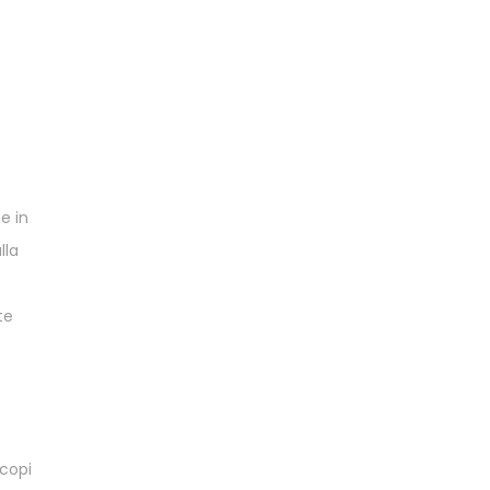
e in
lla
te
scopi