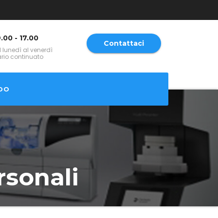
.00 - 17.00
Contattaci
l lunedì al venerdì
ario continuato
DO
rsonali