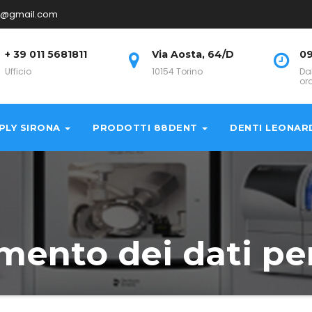
no@gmail.com
+ 39 011 5681811
Via Aosta, 64/D
09
Ufficio
10154 Torino
Da
or
PLY SIRONA
PRODOTTI 88DENT
DENTI LEONAR
mento dei dati pe