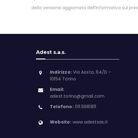
della versione aggiornata dell’Informativa sul pres
Adest s.a.s.
Indirizzo:
Via Aosta, 64/D –
10154 Torino
Email:
adest.torino@gmail.com
Telefono:
011.5681811
Website:
www.adestsas.it