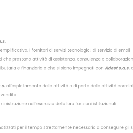
.s.
mplificativo, i fornitori di servizi tecnologici, di servizio di email
ti che prestano attività di assistenza, consulenza o collaborazion
ributaria e finanziaria e che si siano impegnati con
Adest s.a.s.
a
.s.
all’espletamento delle attività o di parte delle attività correla
t vendita
nistrazione nell’esercizio delle loro funzioni istituzionali
matizzati per il tempo strettamente necessario a conseguire gli 