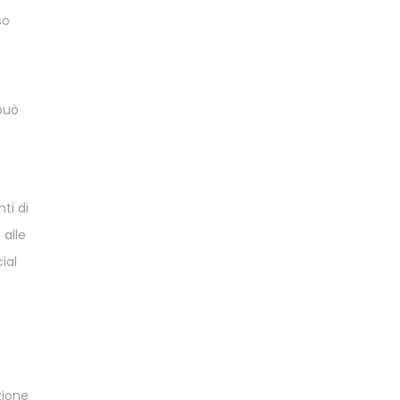
so
 può
ti di
 alle
ial
zione