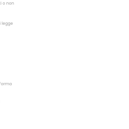
ti o non
di legge
 forma
a