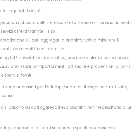
 le seguenti finalità:
pecifica richiesta dell’interessato e/o fornire un servizio richiest
rvizi offerti tramite il sito
si statistiche su dati aggregati o anonimi, volti a misurare il
e valutare usabilità ed interesse
mailing list/ newsletter informative, promozionali e/o commerciali,
.a.s.
; analizzare comportamenti, attitudini e propensioni al co
e i servizi forniti
vizio sono necessari per l’adempimento di obblighi contrattuali e,
nsenso.
istica si basano su dati aggregati e/o anonimi non necessitano di 
arketing vengono effettuati solo previo specifico consenso