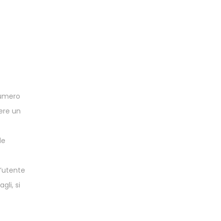
numero
vere un
le
l’utente
gli, si