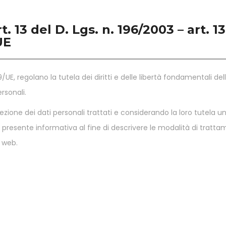
t. 13 del D. Lgs. n. 196/2003 – art. 1
UE
/UE, regolano la tutela dei diritti e delle libertà fondamentali del
rsonali.
zione dei dati personali trattati e considerando la loro tutela un
e la presente informativa al fine di descrivere le modalità di tratt
o web.