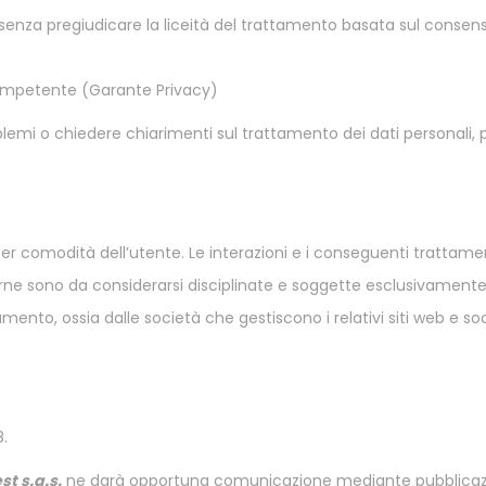
senza pregiudicare la liceità del trattamento basata sul consen
 competente (Garante Privacy)
roblemi o chiedere chiarimenti sul trattamento dei dati personali,
o per comodità dell’utente. Le interazioni e i conseguenti trattamen
terne sono da considerarsi disciplinate e soggette esclusivamente
ttamento, ossia dalle società che gestiscono i relativi siti web e soc
8.
st s.a.s.
ne darà opportuna comunicazione mediante pubblica