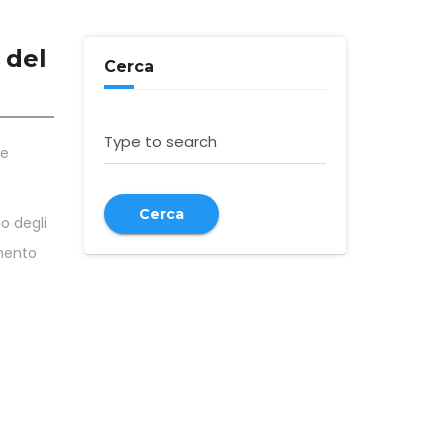
3 del
Cerca
Type to search
le
Cerca
o degli
amento