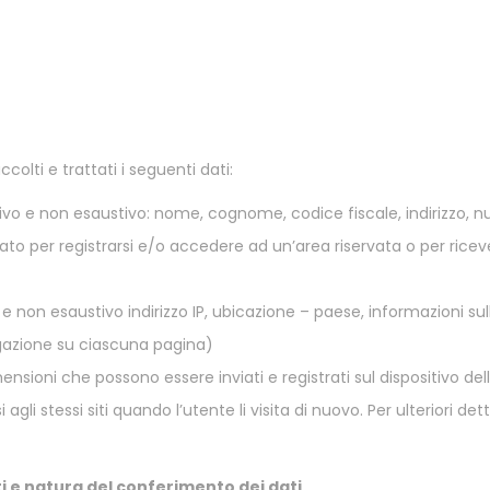
ccolti e trattati i seguenti dati:
tivo e non esaustivo: nome, cognome, codice fiscale, indirizzo, 
essato per registrarsi e/o accedere ad un’area riservata o per rice
 e non esaustivo indirizzo IP, ubicazione – paese, informazioni sul
igazione su ciascuna pagina)
ensioni che possono essere inviati e registrati sul dispositivo del
 agli stessi siti quando l’utente li visita di nuovo. Per ulteriori detta
ti e natura del conferimento dei dati