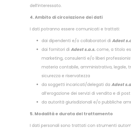
dell’interessato.
4. Ambito di circolazione dei dati
I dati potranno essere comunicati e trattati:
dai dipendenti e/o collaboratori di
Adest s.a
dai fornitori di
Adest s.a.s.
come, a titolo ese
marketing, consulenti e/o liberi professionis
materia contabile, amministrativa, legale, t
sicurezza e riservatezza
da soggetti incaricati/delegati da
Adest s.a
all’erogazione dei servizi di vendita e di pos
da autorità giurisdizionali e/o pubbliche ammi
5. Modalità e durata del trattamento
I dati personali sono trattati con strumenti auto