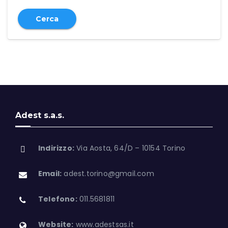
Cerca
Adest s.a.s.
Indirizzo:
Via Aosta, 64/D – 10154 Torino
Email:
adest.torino@gmail.com
Telefono:
011.5681811
Website:
www.adestsas.it