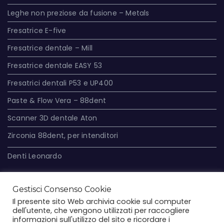
Leghe non preziose da fusione – Metals
Fresatrice E-five
Fresatrice dentale – Mill
Fresatrice dentale EASY 53
Fresatrici dentali P53 e UP400
Paste & Flow Vera – 88dent
Scanner 3D dentale Aton
Zirconia 88dent, per intenditori
Denti Leonardo
Gestisci Consenso Cookie
Normative
Il presente sito Web archivia cookie sul computer
dell'utente, che vengono utilizzati per raccogliere
informazioni sull'utilizzo del sito e ricordare i